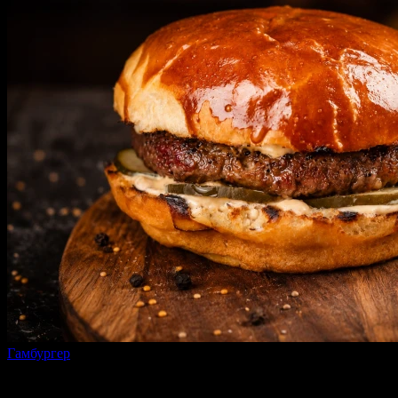
Гамбургер
200 г
от
280 ₽