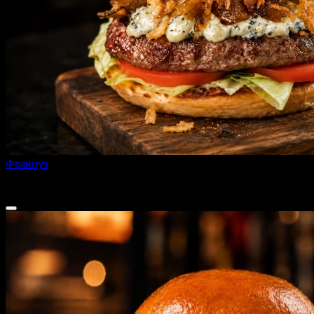
Француз
260 г
от
470 ₽