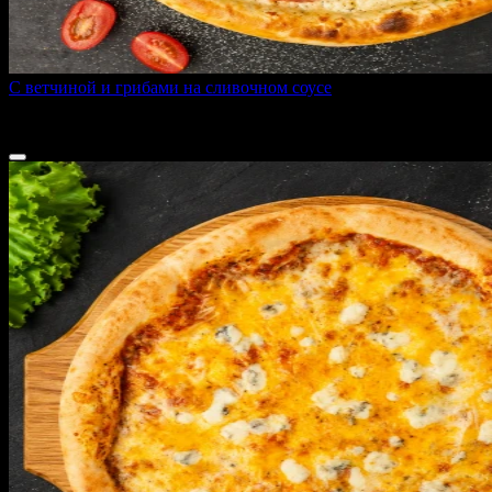
С ветчиной и грибами на сливочном соусе
400 г
от
495 ₽