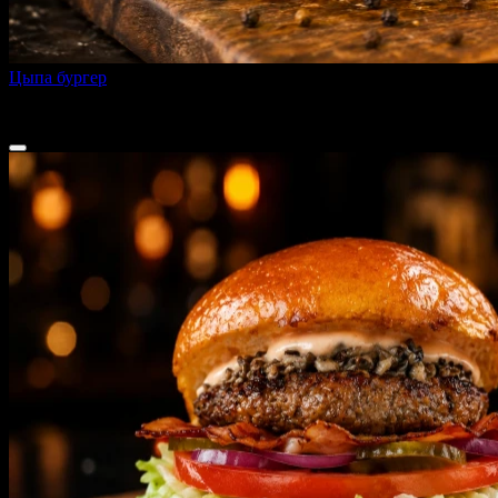
Цыпа бургер
270 г
от
340 ₽