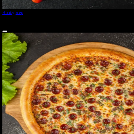
Чизбургер
440 г
от
515 ₽