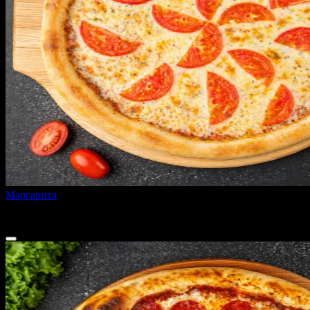
Маргарита
350 г
от
320 ₽