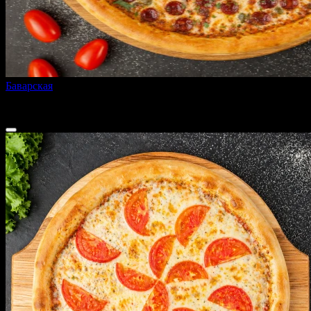
Баварская
380 г
от
480 ₽