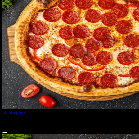
Пепперони
360 г
от
420 ₽