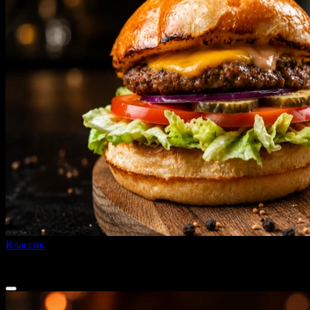
Классик
260 г
от
390 ₽