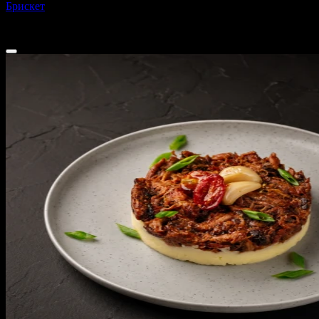
Брискет
360 г
765 ₽