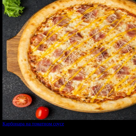
Карбонара на томатном соусе
400 г
от
445 ₽