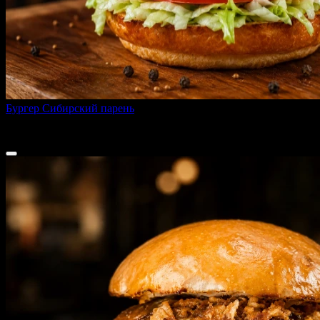
Бургер Сибирский парень
270 г
от
460 ₽