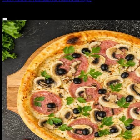
400 г
от
485 ₽