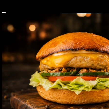
260 г
от
410 ₽