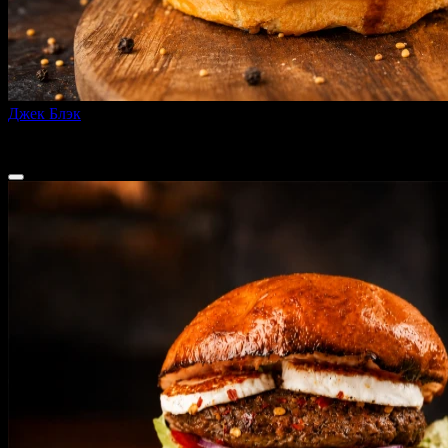
Джек Блэк
280 г
от
480 ₽