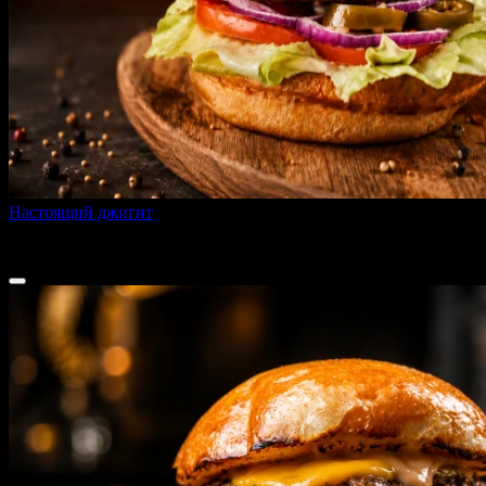
Настоящий джигит
260 г
от
420 ₽