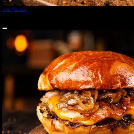
Эль Диабло
260 г
от
450 ₽