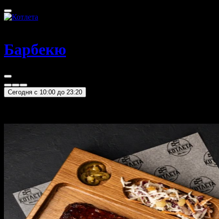
Абакан
Барбекю
Сегодня c 10:00 до 23:20
BBQ - метод приготовления продукта способом длительного
запекания над тлеющими углями при относительно
невысокой температуре (100—120 °С).