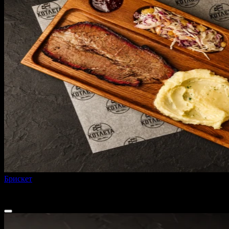
Брискет
360 г
765 ₽